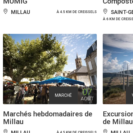
MUMIG
Composte
MILLAU
SAINT-G
À 4.5 KM DE CREISSELS
À 6 KM DE CREIS
07
MARCHÉ
AOÛT
Marchés hebdomadaires de
Excursion
Millau
de Millau
MILLAU
MILLAU
À 4.5 KM DE CREISSELS