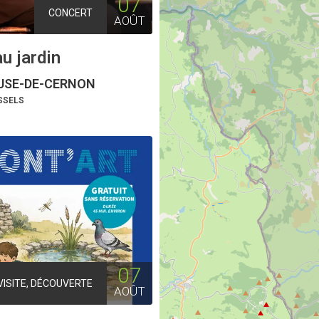
07
CONCERT
AOÛT
u jardin
SE-DE-CERNON
ISSELS
07
VISITE, DÉCOUVERTE
AOÛT