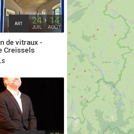
24
14
ART
JUIL
AOÛT
n de vitraux -
e Creissels
LS