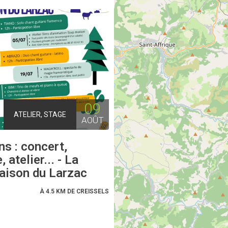
09
ATELIER, STAGE
AOÛT
s : concert,
 atelier... - La
aison du Larzac
À 4.5 KM DE CREISSELS