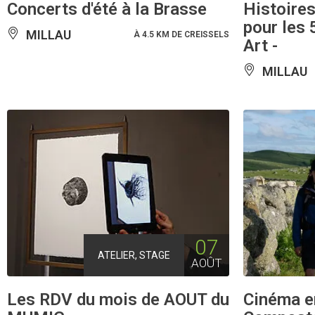
Concerts d'été à la Brasse
Histoires
pour les 
MILLAU
À 4.5 KM DE CREISSELS
Art -
MILLAU
07
ATELIER, STAGE
AOÛT
Les RDV du mois de AOUT du
Cinéma en