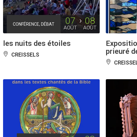
07
08
CONFÉRENCE, DÉBAT
AOÛT
AOÛT
les nuits des étoiles
Expositio
prieuré d
CREISSELS
CREISSE