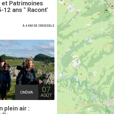
 et Patrimoines
5-12 ans " Racont'
À 4 KM DE CREISSELS
07
CINÉMA
AOÛT
 plein air :