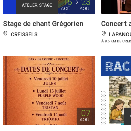
16
23
ATELIER, STAGE
AOÛT
AOÛT
Stage de chant Grégorien
Concert a
CREISSELS
LAPANOU
À 8.5 KM DE CRE
07
AOÛT