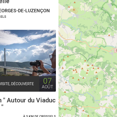
lle
EORGES-DE-LUZENÇON
SELS
07
VISITE, DÉCOUVERTE
AOÛT
 " Autour du Viaduc
 "
À 5 KM DE CREISSELS