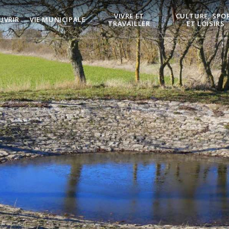
VIVRE ET
CULTURE, SPO
UVRIR
VIE MUNICIPALE
TRAVAILLER
ET LOISIRS