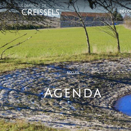
COMMUNE DE
Creissels
DÉCO
ACCUEIL
Agenda