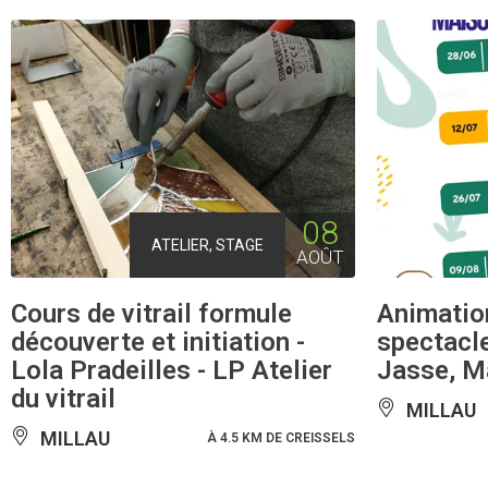
08
ATELIER, STAGE
AOÛT
Cours de vitrail formule
Animation
découverte et initiation -
spectacle,
Lola Pradeilles - LP Atelier
Jasse, M
du vitrail
MILLAU
MILLAU
À 4.5 KM DE CREISSELS