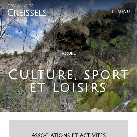
COMMUNE DE
Creissels
MENU
ACCUEIL
Culture, sport
et loisirs
Associations et activités