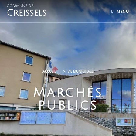
COMMUNE DE
Creissels
MENU
ACCUEIL
>
VIE MUNICIPALE
Marchés
publics